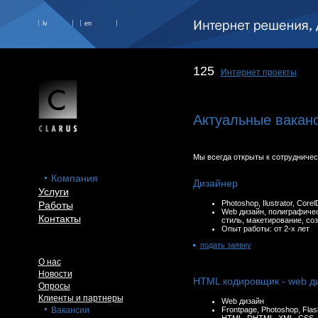
lv
en
125
Интернет проекты
Актуальные вакан
Мы всегда открыты к сотрудниче
Компания
Дизайнер
Услуги
Photoshop, Ilustrator, Core
Работы
Web дизайн, полиграфиче
Контакты
стиль, макетирование, со
Опыт работы: от 2-х лет
подать заявку
О нас
Новости
HTML кодировщик - web д
Опросы
Клиенты и партнеры
Web дизайн
Вакансии
Frontpage, Photoshop, Flas