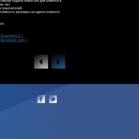
ивная подача новостей для клиента в
их лет.
 покупателей.
тоимость рекламы на одного клиента.
sh.
draugiem.lv >
 facebook.com >