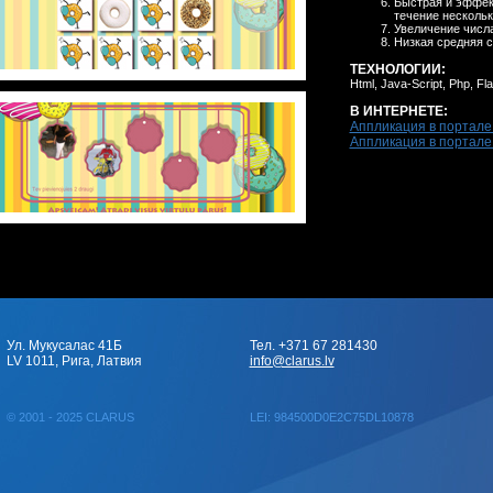
Быстрая и эффект
течение нескольк
Увеличение числа
Низкая средняя с
ТЕХНОЛОГИИ:
Html, Java-Script, Php, Fla
В ИНТЕРНЕТЕ:
Аппликация в портале 
Аппликация в портале
Ул. Мукусалас 41Б
Тел. +371 67 281430
LV 1011, Рига, Латвия
info@clarus.lv
© 2001 - 2025 CLARUS
LEI: 984500D0E2C75DL10878