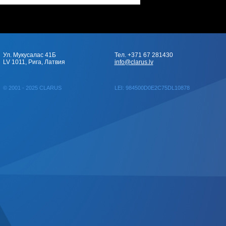
Ул. Мукусалас 41Б
Тел. +371 67 281430
LV 1011, Рига, Латвия
info@clarus.lv
© 2001 - 2025 CLARUS
LEI: 984500D0E2C75DL10878