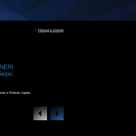
Назад к списку
NERI
бюро.
вом и Новым годом.