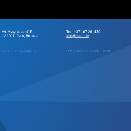
Ул. Мукусалас 41Б
Тел. +371 67 281430
LV 1011, Рига, Латвия
info@clarus.lv
© 2001 - 2025 CLARUS
LEI: 984500D0E2C75DL10878