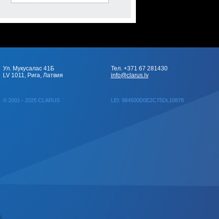
Ул. Мукусалас 41Б
Тел. +371 67 281430
LV 1011, Рига, Латвия
info@clarus.lv
© 2001 - 2025 CLARUS
LEI: 984500D0E2C75DL10878