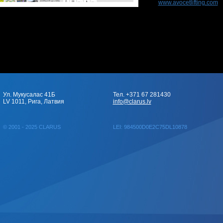
www.avocetlifting.com
Ул. Мукусалас 41Б
Тел. +371 67 281430
LV 1011, Рига, Латвия
info@clarus.lv
© 2001 - 2025 CLARUS
LEI: 984500D0E2C75DL10878