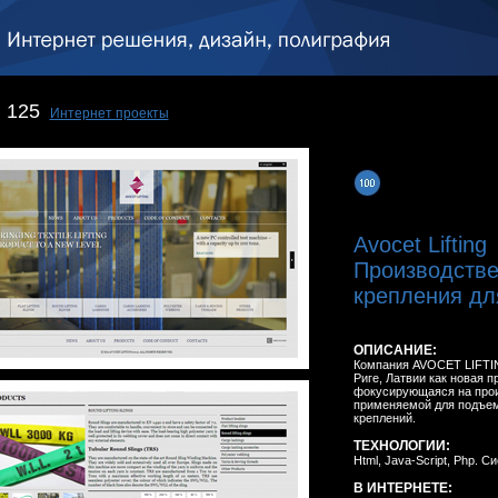
125
Интернет проекты
Avocet Lifting
Производстве
крепления для
ОПИСАНИЕ:
Компания AVOCET LIFTIN
Риге, Латвии как новая 
фокусирующаяся на произ
применяемой для подъем
креплений.
ТЕХНОЛОГИИ:
Html, Java-Script, Php. 
В ИНТЕРНЕТЕ: