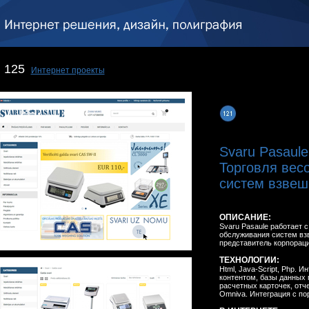
125
Интернет проекты
Svaru Pasaule
Торговля вес
систем взвеш
ОПИСАНИЕ:
Svaru Pasaule работает с
обслуживания систем в
представитель корпораци
ТЕХНОЛОГИИ:
Html, Java-Script, Php. 
контентом, базы данных п
расчетных карточек, отч
Omniva. Интеграция с порта