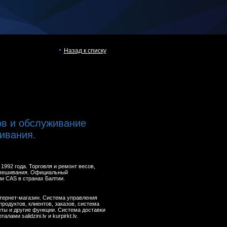
Назад к списку
ов и обслуживание
ивания.
 1992 года. Торговля и ремонт весов,
звешивания. Официальный
и CAS в странах Балтии.
Интернет-магазин. Система управления
родуктов, клиентов, заказов, система
еты и другие функции. Система доставки
лами salidzini.lv и kurpirkt.lv.