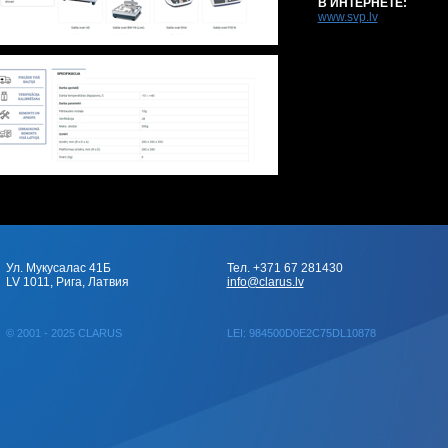
В ИНТЕРНЕТЕ:
www.svp.lv
Ул. Мукусалас 41Б
Тел. +371 67 281430
LV 1011, Рига, Латвия
info@clarus.lv
© 2001 - 2025 CLARUS
LEI: 984500D0E2C75DL10878