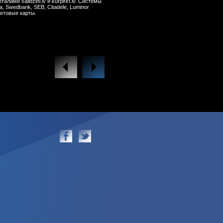
алами salidzini.lv и kurpirkt.lv. Системы
, Swedbank, SEB, Citadele, Luminor
бетовые карты.