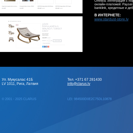
Omniva. Интеграция с порт
онлайн-платежей: Paysera
banklink, кредитные и де
В ИНТЕРНЕТЕ:
www.stardust-store.lv
Ул. Мукусалас 41Б
Тел. +371 67 281430
LV 1011, Рига, Латвия
info@clarus.lv
© 2001 - 2025 CLARUS
LEI: 984500D0E2C75DL10878