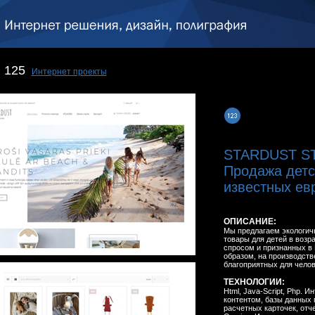
125
Интернет проекты
STARDUST S
Продажа детс
известных ев
ОПИСАНИЕ:
Мы предлагаем экологич
товары для детей в возра
спросом и признанных в 
образом, на производств
благоприятных для челов
ТЕХНОЛОГИИ:
Html, Java-Script, Php. 
контентом, базы данных п
расчетных карточек, отч