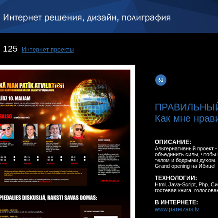
125
Интернет проекты
ПРАВИЛЬНЫ
Как мне нрави
ОПИСАНИЕ:
Альтернативный проект - 
объединить силы, чтобы
телом и бодрыми духом. 
Grand opening на Ибице!
ТЕХНОЛОГИИ:
Html, Java-Script, Php. 
гостевая книга, голосова
В ИНТЕРНЕТЕ:
www.pareizais.lv