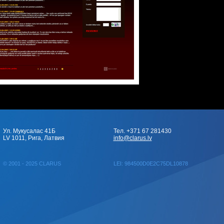
Ул. Мукусалас 41Б
Тел. +371 67 281430
LV 1011, Рига, Латвия
info@clarus.lv
© 2001 - 2025 CLARUS
LEI: 984500D0E2C75DL10878