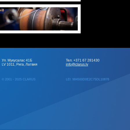
Ул. Мукусалас 41Б
Тел. +371 67 281430
LV 1011, Рига, Латвия
info@clarus.lv
© 2001 - 2025 CLARUS
LEI: 984500D0E2C75DL10878