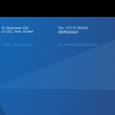
Ул. Мукусалас 41Б
Тел. +371 67 281430
LV 1011, Рига, Латвия
info@clarus.lv
© 2001 - 2025 CLARUS
LEI: 984500D0E2C75DL10878