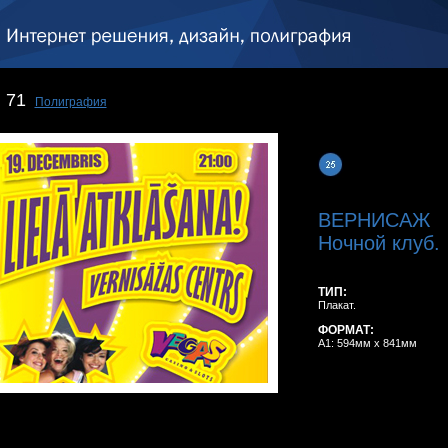
71
Полиграфия
ВЕРНИСАЖ
Ночной клуб.
ТИП:
Плакат.
ФОРМАТ:
A1: 594мм x 841мм