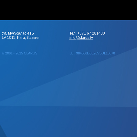
Ул. Мукусалас 41Б
Тел. +371 67 281430
LV 1011, Рига, Латвия
info@clarus.lv
© 2001 - 2025 CLARUS
LEI: 984500D0E2C75DL10878