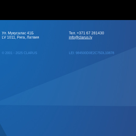
Ул. Мукусалас 41Б
Тел. +371 67 281430
LV 1011, Рига, Латвия
info@clarus.lv
© 2001 - 2025 CLARUS
LEI: 984500D0E2C75DL10878