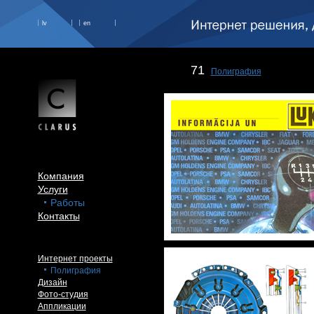
lv
en
71
Полиграфия
Компания
Услуги
Работы
Контакты
Интернет проекты
Полиграфия
Дизайн
Фото-студия
Аппликации