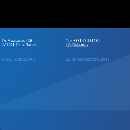
Ул. Мукусалас 41Б
Тел. +371 67 281430
LV 1011, Рига, Латвия
info@clarus.lv
© 2001 - 2025 CLARUS
LEI: 984500D0E2C75DL10878