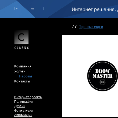
lv
en
77
Торговые марки
Компания
Услуги
Работы
Контакты
Интернет проекты
Полиграфия
Дизайн
Фото-студия
Аппликации