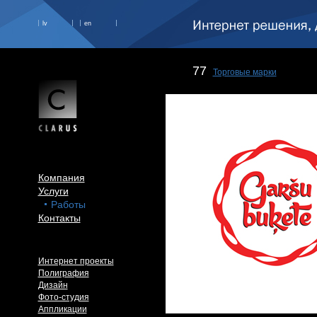
lv
en
77
Торговые марки
Компания
Услуги
Работы
Контакты
Интернет проекты
Полиграфия
Дизайн
Фото-студия
Аппликации