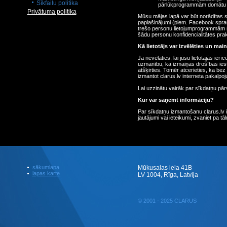
Sīkfailu politika
pārlūkprogrammām domātu s
Privātuma politika
Mūsu mājas lapā var būt norādītas s
paplašinājumi (piem. Facebook sprau
trešo personu lietojumprogrammām mū
šādu personu konfidencialitātes prak
Kā lietotājs var izvēlēties un ma
Ja nevēlaties, lai jūsu lietotajās ie
uzmanību, ka izmaiņas drošības iest
atšķirties. Tomēr atcerieties, ka bez
izmantot clarus.lv interneta pakalpo
Lai uzzinātu vairāk par sīkdatņu pār
Kur var saņemt informāciju?
Par sīkdatņu izmantošanu clarus.lv 
jautājumi vai ieteikumi, zvaniet pa t
sākumlapa
Mūkusalas iela 41B
lapas karte
LV 1004, Rīga, Latvija
© 2001 - 2025 CLARUS