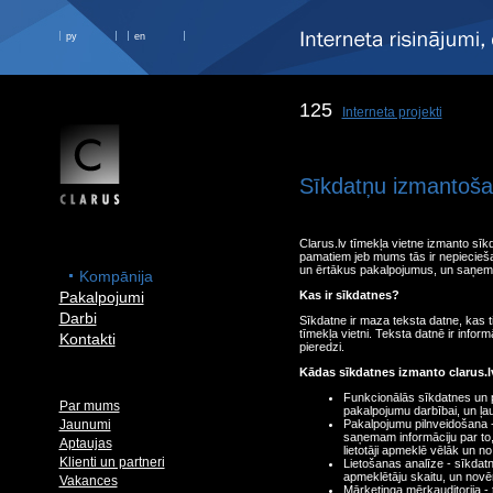
ру
en
125
Interneta projekti
Sīkdatņu izmantošana
Clarus.lv tīmekļa vietne izmanto sīk
pamatiem jeb mums tās ir nepiecieša
un ērtākus pakalpojumus, un saņemt
Kompānija
Pakalpojumi
Kas ir sīkdatnes?
Darbi
Sīkdatne ir maza teksta datne, kas ti
tīmekļa vietni. Teksta datnē ir infor
Kontakti
pieredzi.
Kādas sīkdatnes izmanto clarus.lv
Funkcionālās sīkdatnes un p
Par mums
pakalpojumu darbībai, un ļauj
Jaunumi
Pakalpojumu pilnveidošana -
saņemam informāciju par to
Aptaujas
lietotāji apmeklē vēlāk un 
Klienti un partneri
Lietošanas analīze - sīkdat
apmeklētāju skaitu, un novēr
Vakances
Mārketinga mērķauditorija -