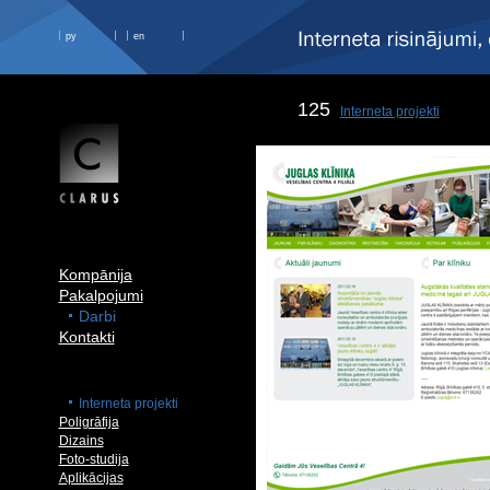
ру
en
125
Interneta projekti
Kompānija
Pakalpojumi
Darbi
Kontakti
Interneta projekti
Poligrāfija
Dizains
Foto-studija
Aplikācijas