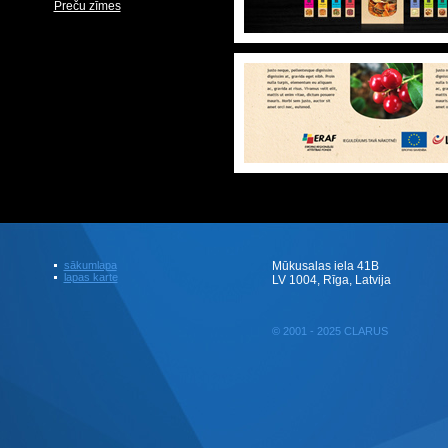
Preču zīmes
sākumlapa
Mūkusalas iela 41B
lapas karte
LV 1004, Rīga, Latvija
© 2001 - 2025 CLARUS