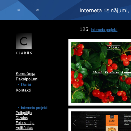
ру
en
125
Interneta projekti
Kompānija
Pakalpojumi
Darbi
Kontakti
Interneta projekti
Poligrāfija
Dizains
Foto-studija
Aplikācijas