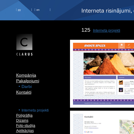
ру
en
125
Interneta projekti
Kompānija
Pakalpojumi
Darbi
Kontakti
Interneta projekti
Poligrāfija
Dizains
Foto-studija
Aplikācijas