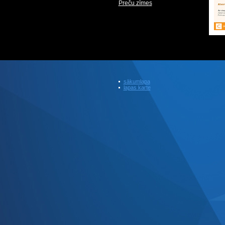
Preču zīmes
sākumlapa
lapas karte