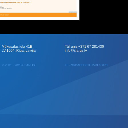
Mūkusalas iela 41B
Tālrunis +371 67 281430
LV 1004, Rīga, Latvija
info@clarus.lv
© 2001 - 2025 CLARUS
LEI: 984500D0E2C75DL10878