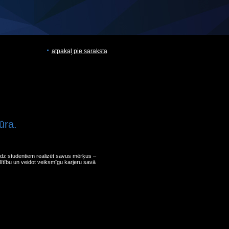
atpakaļ pie saraksta
ūra.
īdz studentiem realizēt savus mērķus –
zglītību un veidot veiksmīgu karjeru savā