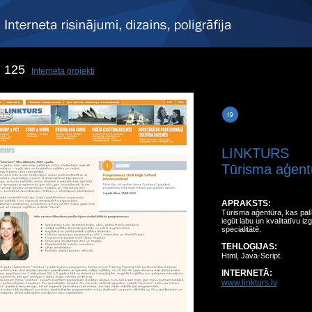
125
Interneta projekti
LINKTURS
Tūrisma aģent
APRAKSTS:
Tūrisma aģentūra, kas pal
iegūt labu un kvalitatīvu i
specialitātē.
TEHLOĢIJAS:
Html, Java-Script.
INTERNETĀ:
www.linkturs.lv