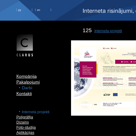
ру
en
125
Interneta projekti
Kompānija
Pakalpojumi
Darbi
Kontakti
Interneta projekti
Poligrāfija
Dizains
Foto-studija
Aplikācijas