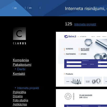
ру
en
125
Interneta projekti
Kompānija
Pakalpojumi
Darbi
Kontakti
Interneta projekti
Poligrāfija
Dizains
Foto-studija
Aplikācijas