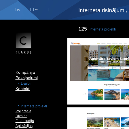
ру
en
125
Interneta projekti
Kompānija
Pakalpojumi
Darbi
Kontakti
Interneta projekti
Poligrāfija
Dizains
Foto-studija
Aplikācijas