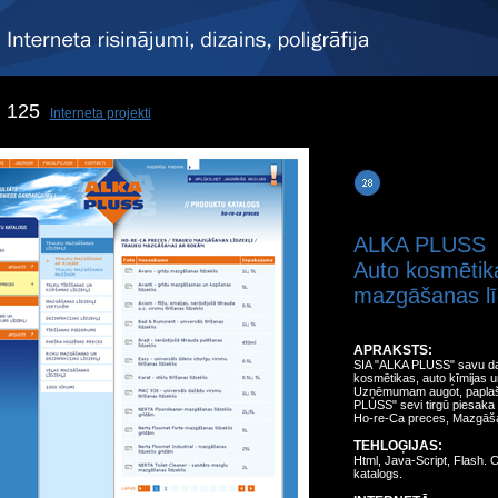
125
Interneta projekti
ALKA PLUSS
Auto kosmētik
mazgāšanas līd
APRAKSTS:
SIA "ALKA PLUSS" savu da
kosmētikas, auto ķīmijas u
Uzņēmumam augot, paplaši
PLUSS" sevi tirgū piesaka 
Ho-re-Ca preces, Mazgāšan
TEHLOĢIJAS:
Html, Java-Script, Flash. 
katalogs.