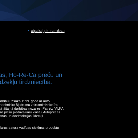
atpakaļ pie saraksta
as, Ho-Re-Ca preču un
zekļu tirdzniecība.
rbību uzsāka 1999. gadā ar auto
n tehnisko šķidrumu vairumtirdzniecību.
nājās tā darbības nozares. Patreiz "ALKA
ar plašu piedāvājumu klāstu: Autopreces,
as un dezinfekcijas līdzekļi.
Clarus satura vadības sistēma, produktu