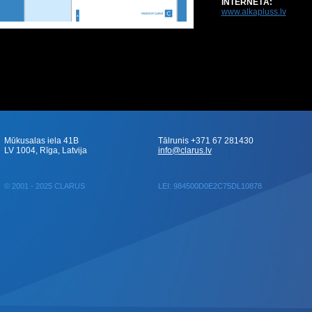
INTERNETĀ:
www.alkapluss.lv
Mūkusalas iela 41B
Tālrunis +371 67 281430
LV 1004, Rīga, Latvija
info@clarus.lv
© 2001 - 2025 CLARUS
LEI: 984500D0E2C75DL10878