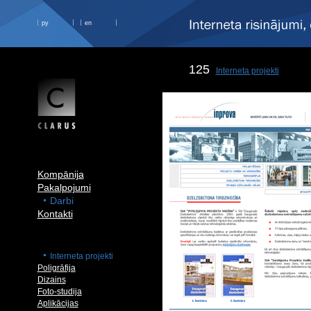
ру
en
125
Interneta projekti
Kompānija
Pakalpojumi
Darbi
Kontakti
Interneta projekti
Poligrāfija
Dizains
Foto-studija
Aplikācijas