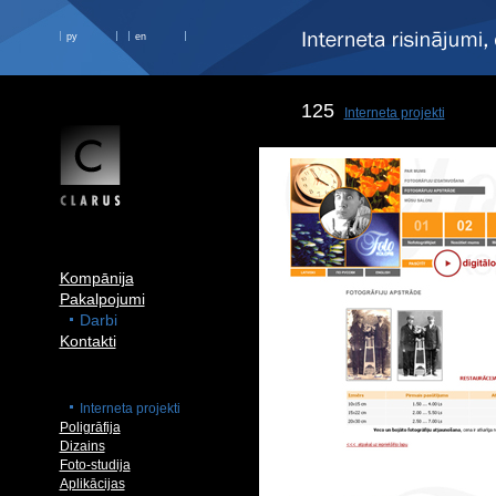
ру
en
125
Interneta projekti
Kompānija
Pakalpojumi
Darbi
Kontakti
Interneta projekti
Poligrāfija
Dizains
Foto-studija
Aplikācijas