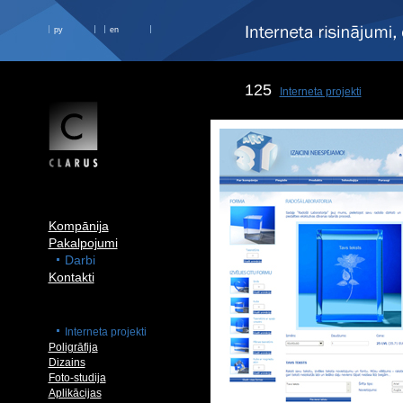
ру
en
125
Interneta projekti
Kompānija
Pakalpojumi
Darbi
Kontakti
Interneta projekti
Poligrāfija
Dizains
Foto-studija
Aplikācijas