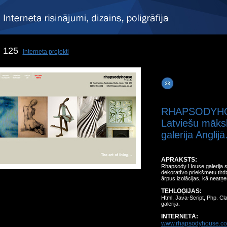
125
Interneta projekti
RHAPSODYH
Latviešu māksl
galerija Anglijā
APRAKSTS:
Rhapsody House galerija sp
dekoratīvo priekšmetu tirdz
ārpus izolācijas, kā neat
TEHLOĢIJAS:
Html, Java-Script, Php. Cl
galerija.
INTERNETĀ:
www.rhapsodyhouse.co