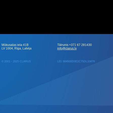
Mūkusalas iela 41B
Tālrunis +371 67 281430
LV 1004, Rīga, Latvija
info@clarus.lv
© 2001 - 2025 CLARUS
LEI: 984500D0E2C75DL10878