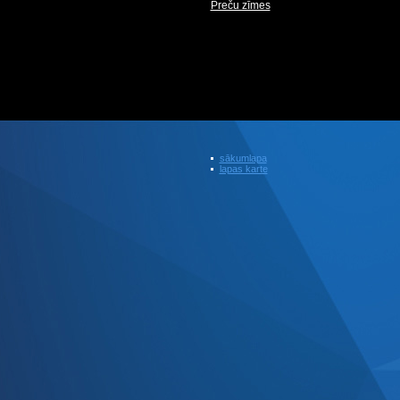
Preču zīmes
sākumlapa
lapas karte