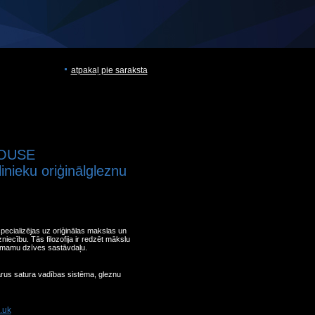
atpakaļ pie saraksta
OUSE
inieku oriģinālgleznu
.
ecializējas uz oriģinālas makslas un
niecību. Tās filozofija ir redzēt mākslu
ņemamu dzīves sastāvdaļu.
arus satura vadības sistēma, gleznu
.uk