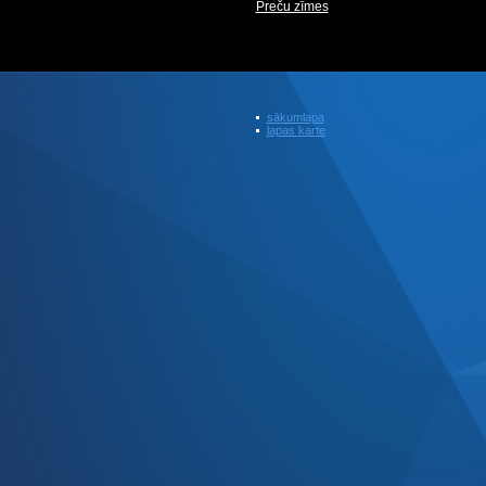
Preču zīmes
sākumlapa
lapas karte