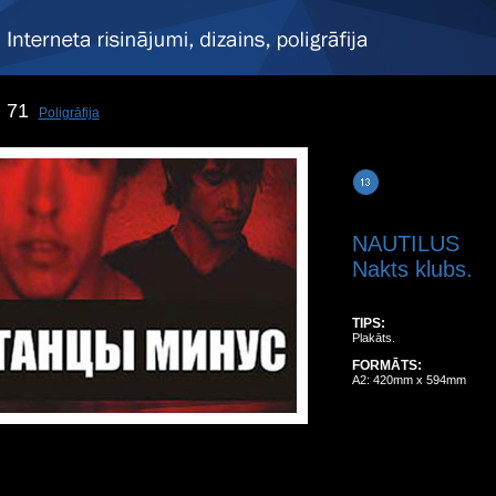
71
Poligrāfija
NAUTILUS
Nakts klubs.
TIPS:
Plakāts.
FORMĀTS:
A2: 420mm x 594mm