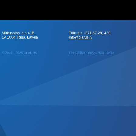
Mūkusalas iela 41B
Tālrunis +371 67 281430
LV 1004, Rīga, Latvija
info@clarus.lv
© 2001 - 2025 CLARUS
LEI: 984500D0E2C75DL10878