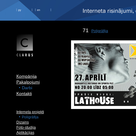
ру
en
71
Poligrāfija
Kompānija
Pakalpojumi
Darbi
Kontakti
Interneta projekti
Poligrāfija
Dizains
Foto-studija
Aplikācijas