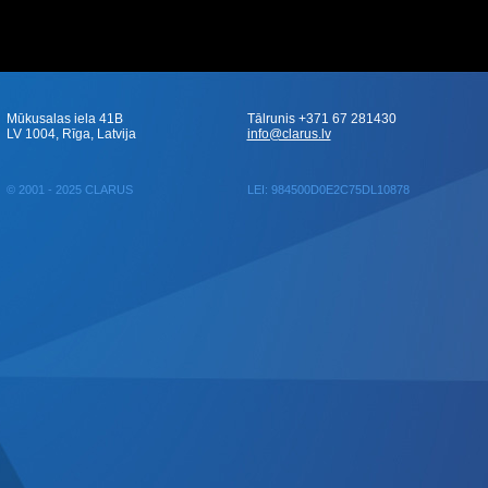
Mūkusalas iela 41B
Tālrunis +371 67 281430
LV 1004, Rīga, Latvija
info@clarus.lv
© 2001 - 2025 CLARUS
LEI: 984500D0E2C75DL10878