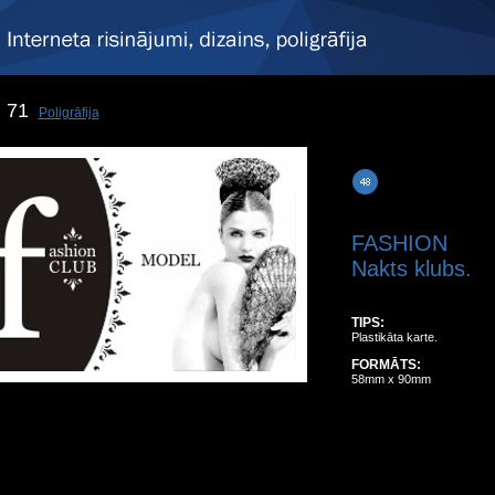
71
Poligrāfija
FASHION
Nakts klubs.
TIPS:
Plastikāta karte.
FORMĀTS:
58mm x 90mm