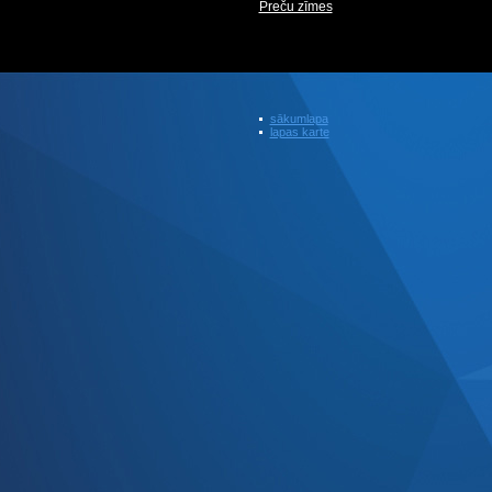
Preču zīmes
sākumlapa
lapas karte