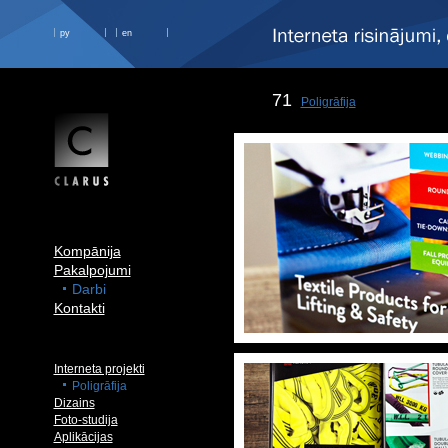
ру
en
71
Poligrāfija
Kompānija
Pakalpojumi
Darbi
Kontakti
Interneta projekti
Poligrāfija
Dizains
Foto-studija
Aplikācijas