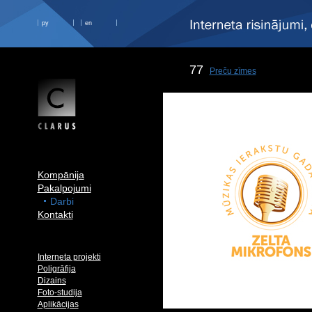
ру
en
77
Preču zīmes
Kompānija
Pakalpojumi
Darbi
Kontakti
Interneta projekti
Poligrāfija
Dizains
Foto-studija
Aplikācijas