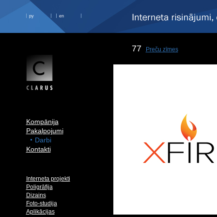
ру
en
77
Preču zīmes
Kompānija
Pakalpojumi
Darbi
Kontakti
Interneta projekti
Poligrāfija
Dizains
Foto-studija
Aplikācijas