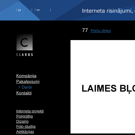
ру
en
77
Preču zīmes
Kompānija
Pakalpojumi
Darbi
Kontakti
Interneta projekti
Poligrāfija
Dizains
Foto-studija
Aplikācijas