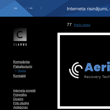
ру
en
77
Preču zīmes
Kompānija
Pakalpojumi
Darbi
Kontakti
Interneta projekti
Poligrāfija
Dizains
Foto-studija
Aplikācijas