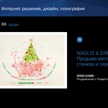
69
Дизайн
NAGLIS & ER
Продажа мет
станков и се
ОПИСАНИЕ:
Поздравление с Рождест