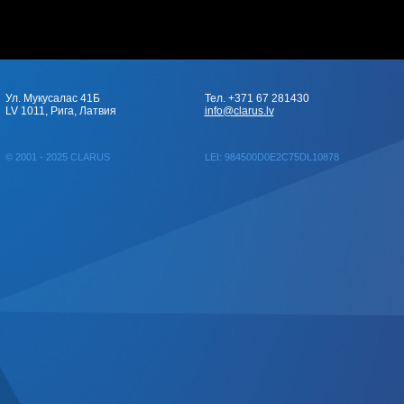
Ул. Мукусалас 41Б
Тел. +371 67 281430
LV 1011, Рига, Латвия
info@clarus.lv
© 2001 - 2025 CLARUS
LEI: 984500D0E2C75DL10878