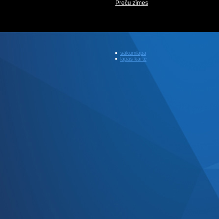
Preču zīmes
sākumlapa
lapas karte