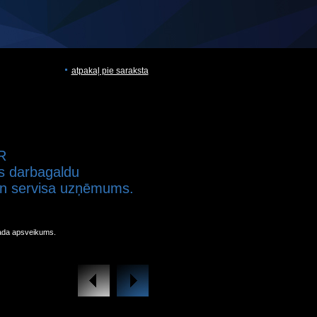
atpakaļ pie saraksta
R
s darbagaldu
 un servisa uzņēmums.
ada apsveikums.