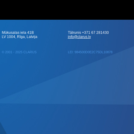
Mūkusalas iela 41B
Tālrunis +371 67 281430
LV 1004, Rīga, Latvija
info@clarus.lv
© 2001 - 2025 CLARUS
LEI: 984500D0E2C75DL10878