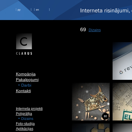
ру
en
69
Dizains
Kompānija
Pakalpojumi
Darbi
Kontakti
Interneta projekti
Poligrāfija
Dizains
Foto-studija
Aplikācijas