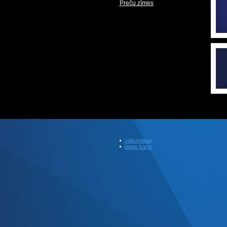
Preču zīmes
sākumlapa
lapas karte