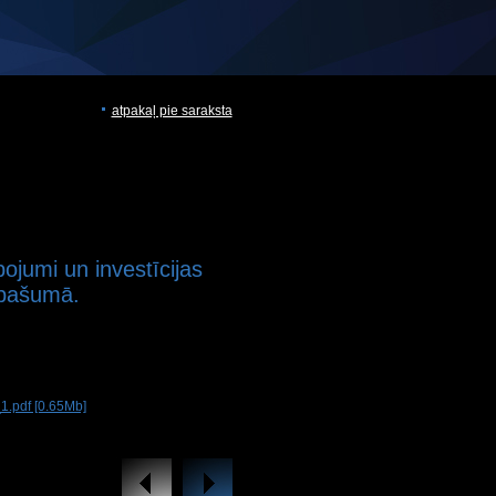
atpakaļ pie saraksta
ojumi un investīcijas
īpašumā.
1.pdf [0.65Mb]