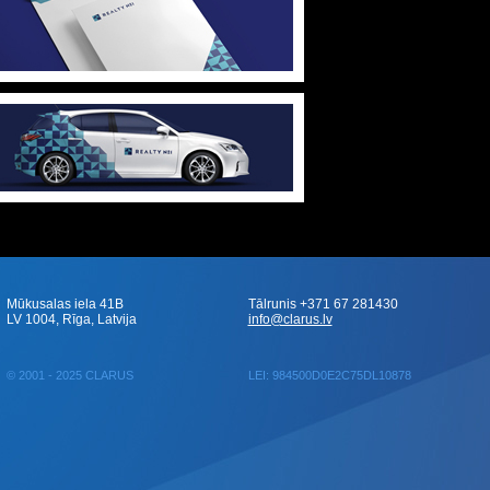
Mūkusalas iela 41B
Tālrunis +371 67 281430
LV 1004, Rīga, Latvija
info@clarus.lv
© 2001 - 2025 CLARUS
LEI: 984500D0E2C75DL10878