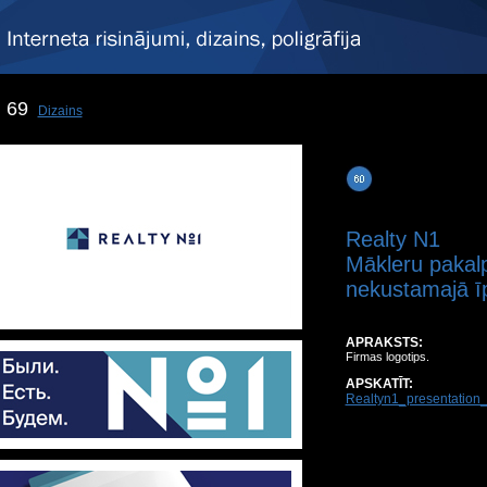
69
Dizains
Realty N1
Mākleru pakalp
nekustamajā 
APRAKSTS:
Firmas logotips.
APSKATĪT:
Realtyn1_presentation_