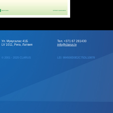
Ул. Мукусалас 41Б
Тел. +371 67 281430
LV 1011, Рига, Латвия
info@clarus.lv
© 2001 - 2025 CLARUS
LEI: 984500D0E2C75DL10878