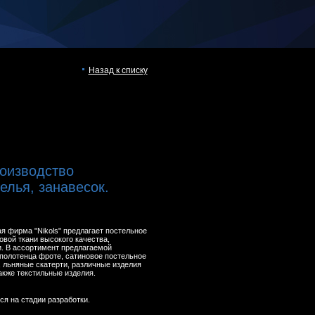
Назад к списку
роизводство
елья, занавесок.
 фирма "Nikols" предлагает постельное
овой ткани высокого качества,
. В ассортимент предлагаемой
 полотенца фроте, сатиновое постельное
, льняные скатерти, различные изделия
также текстильные изделия.
ся на стадии разработки.