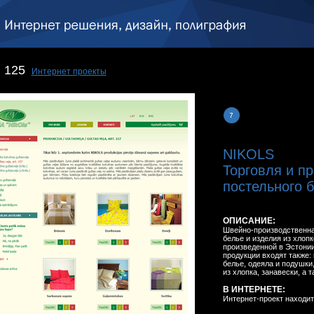
125
Интернет проекты
NIKOLS
Торговля и п
постельного б
ОПИСАНИЕ:
Швейно-производственная
белье и изделия из хлопк
произведенной в Эстонии
продукции входят также:
белье, одеяла и подушки
из хлопка, занавески, а 
В ИНТЕРНЕТЕ:
Интернет-проект находит