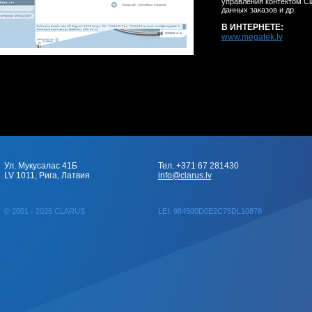
управления контектом Cl
данных заказов и др.
В ИНТЕРНЕТЕ:
www.megatek.lv
Ул. Мукусалас 41Б
Тел. +371 67 281430
LV 1011, Рига, Латвия
info@clarus.lv
© 2001 - 2025 CLARUS
LEI: 984500D0E2C75DL10878