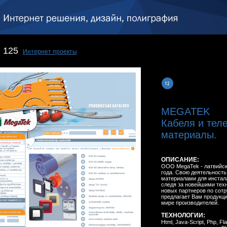
125
Интернет проекты
MEGATEK
Кабеля и тел
материалы.
ОПИСАНИЕ:
ООО MegaTek - латвийск
года. Свою деятельность
материалами для инстал
следя за новейшими тех
новых партнеров по сотр
предлагает Вам продукци
мире производителей.
ТЕХНОЛОГИИ:
Html, Java-Script, Php, F