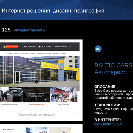
125
Интернет проекты
BALTIC CARS
Автосервис
ОПИСАНИЕ:
Baltic Cars предлагает у
нашей мастерской. Гараж
гарантийный и после гар
ТЕХНОЛОГИИ:
Html, Java-Script, Php. 
новости.
В ИНТЕРНЕТЕ:
www.balticcars.lv