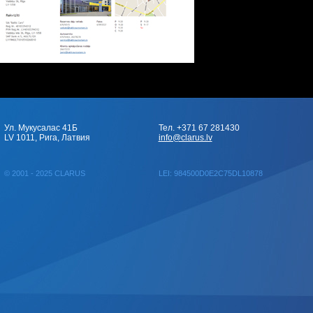
Ул. Мукусалас 41Б
Тел. +371 67 281430
LV 1011, Рига, Латвия
info@clarus.lv
© 2001 - 2025 CLARUS
LEI: 984500D0E2C75DL10878