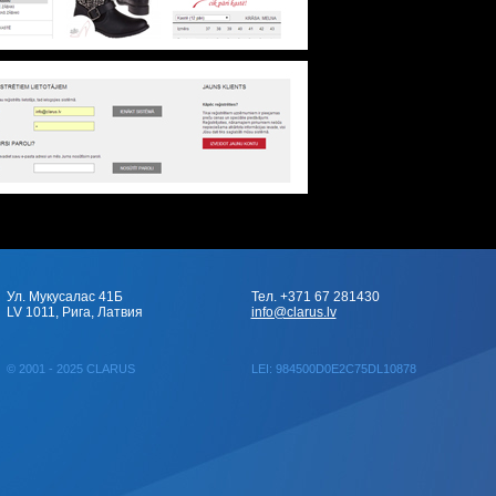
Ул. Мукусалас 41Б
Тел. +371 67 281430
LV 1011, Рига, Латвия
info@clarus.lv
© 2001 - 2025 CLARUS
LEI: 984500D0E2C75DL10878