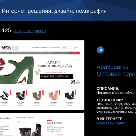
125
Интернет проекты
Apavuparks
Оптовая торг
ОПИСАНИЕ:
Интернет магазин обуви.
ТЕХНОЛОГИИ:
Html, Java-Script, Php. 
контентом Clarus, базы д
система расчетных карто
В ИНТЕРНЕТЕ:
www.apavuparks.lv