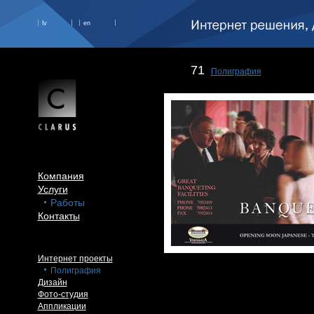
lv
en
71
Полиграфия
Компания
Услуги
Работы
Контакты
Интернет проекты
Полиграфия
Дизайн
Фото-студия
Аппликации