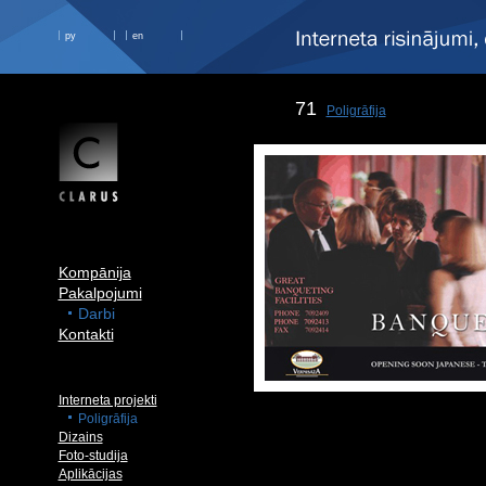
ру
en
71
Poligrāfija
Kompānija
Pakalpojumi
Darbi
Kontakti
Interneta projekti
Poligrāfija
Dizains
Foto-studija
Aplikācijas