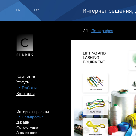
lv
en
71
Полиграфия
Компания
Услуги
Работы
Контакты
Интернет проекты
Полиграфия
Дизайн
Фото-студия
Аппликации