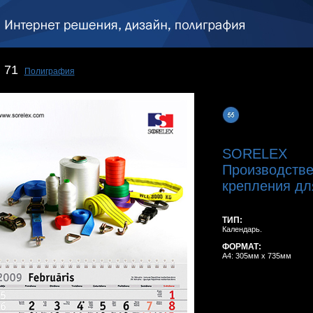
71
Полиграфия
SORELEX
Производстве
крепления для
ТИП:
Календарь.
ФОРМАТ:
A4: 305мм x 735мм