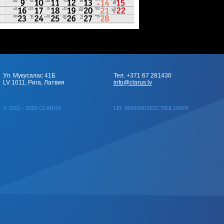
Ул. Мукусалас 41Б
Тел. +371 67 281430
LV 1011, Рига, Латвия
info@clarus.lv
© 2001 - 2025 CLARUS
LEI: 984500D0E2C75DL10878